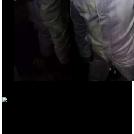
Y la Justicia se los denegó
El
condenado ex gobernador sigue por el momento alojado en
el Hospital del penal de Ezeiza.
José Alperovich lleva ocho días detenido en la cárcel de Ezeiza.
Llegó allí el martes de la semana pasada, cerca de las 22, y
desde entonces está alojado en el Hospital de la unidad
penitenciaria luego de haber sido condenado a 16 años de