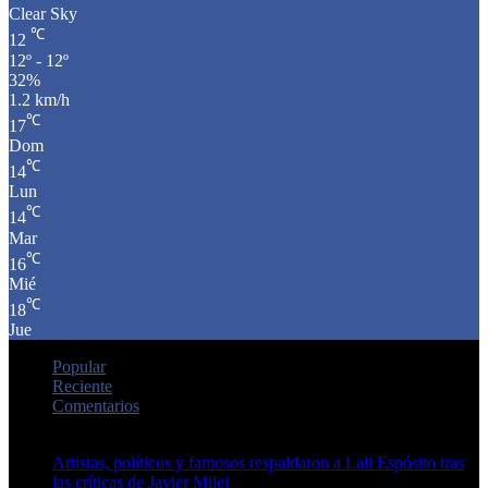
Clear Sky
℃
12
12º - 12º
32%
1.2 km/h
℃
17
Dom
℃
14
Lun
℃
14
Mar
℃
16
Mié
℃
18
Jue
Popular
Reciente
Comentarios
Artistas, políticos y famosos respaldaron a Lali Espósito tras
las críticas de Javier Milei