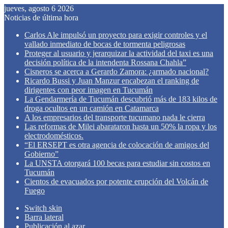
jueves, agosto 6 2026
Noticias de última hora
Carlos Ale impulsó un proyecto para exigir controles y el
vallado inmediato de bocas de tormenta peligrosas
Proteger al usuario y jerarquizar la actividad del taxi es una
decisión política de la intendenta Rossana Chahla”
Cisneros se acerca a Gerardo Zamora: ¿armado nacional?
Ricardo Bussi y Juan Manzur encabezan el ranking de
dirigentes con peor imagen en Tucumán
La Gendarmería de Tucumán descubrió más de 183 kilos de
droga ocultos en un camión en Catamarca
A los empresarios del transporte tucumano nada le cierra
Las reformas de Milei abarataron hasta un 50% la ropa y los
electrodomésticos.
“El ERSEPT es otra agencia de colocación de amigos del
Gobierno”
La UNSTA otorgará 100 becas para estudiar sin costos en
Tucumán
Cientos de evacuados por potente erupción del Volcán de
Fuego
Switch skin
Barra lateral
Publicación al azar