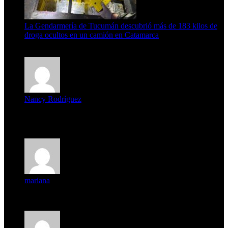
La Gendarmería de Tucumán descubrió más de 183 kilos de
droga ocultos en un camión en Catamarca
6 de agosto de 2026
Nancy Rodríguez
Deseo ser parte de este hermoso programa,con muchas
expectat...
mariana
mi unica pregunta es: el pueblo de famaillá a quien habrá vo...