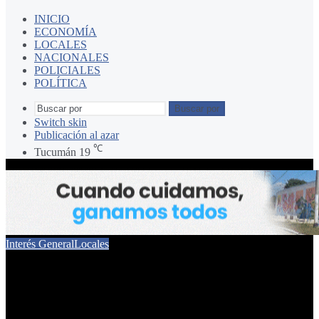
INICIO
ECONOMÍA
LOCALES
NACIONALES
POLICIALES
POLÍTICA
Buscar por
Switch skin
Publicación al azar
℃
Tucumán
19
Interés General
Locales
Aerolíneas Argentinas
cierra sus oficinas en