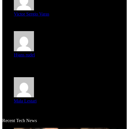
Victor Sergio Varas
Parece que los jóvenes la tienen clara, la dirigencia caduca...
Hjans rudel
Averigüen además del guardia que murió (mejor dicho que él
m...
Mala Lestari
La historia de Salvador realmente toca el corazón. Es increí...
Recent Tech News