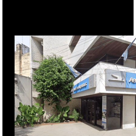
Tucumán
21 de abril de 2025
0
277
1 minuto de lectura