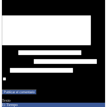
Tu dirección de correo electrónico no será publicada.
Los campos
obligatorios están marcados con
*
Comentario
*
Nombre
*
Correo electrónico
*
Web
Guarda mi nombre, correo electrónico y web en este navegador
para la próxima vez que comente.
Texto
El Tiempo