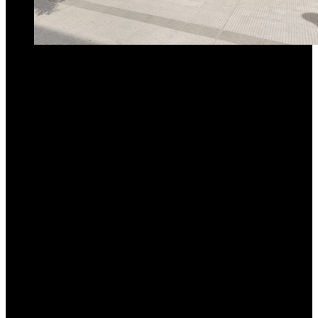
Tambien en otras provincias por el avance de la venta online. La
medida forma parte del plan de ajuste y digitalización impulsado por
el gobierno de Javier Milei. Solo Córdoba y Mendoza mantendrán
atención presencial fuera de los aeropuertos.
Aerolíneas Argentinas
confirmó que a partir del 24 de abril cerrará
varias de sus oficinas comerciales en todo el país, incluyendo la
sucursal de San Miguel de Tucumán, ubicada en 9 de Julio 110. La
decisión se enmarca en el plan de reestructuración y reducción de
gastos que impulsa el Gobierno nacional.
El prosecretario del Interior de la
Asociación del Personal
Aeronáutico (APA)
,
Juan Pablo Armanino
, detalló que en las
próximas semanas también cerrarán las oficinas de
Mar del Plata,
Bariloche y Formosa
. En junio, les tocará el turno a
Tucumán y
Mar del Plata.
«Las únicas agencias del interior que van a
quedar abiertas son Córdoba y Mendoza»
,
confirmó.
Desde la empresa estatal argumentan que el 98% de las ventas ya se
realizan a través de canales online o telefónicos, lo que vuelve
innecesaria la atención presencial. En esa línea, la atención al