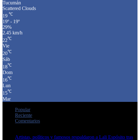
Tucumán
Scattered Clouds
℃
19
19º - 19º
29%
2.45 km/h
℃
22
Vie
℃
20
Sáb
℃
18
Dom
℃
16
Lun
℃
15
Mar
Popular
Reciente
Comentarios
Artistas, políticos y famosos respaldaron a Lali Espósito tras