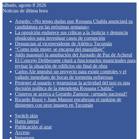
sábado, agosto 8 2026
Noticias de última hora
Arnedo: «No tengo dudas que Rossana Chahla anunciará su
candidatura en las próximas semanas»
La oposición endurece sus críticas a la Justicia y denuncia
obstáculos para investigar casos de corrupción
Denuncian al vicepresidente de Atlético Tucumán
“Como toda mujer, se encarga del maquillaje”
Jaldo inauguró la ampliación del Juzgado de Paz de Acheral
El Concejo Deliberante citará a funcionarios municipales para
revisar la situación de edificios sin final de obra
Carlos Ale impulsó un proyecto para exigir controles y el
vallado inmediato de bocas de tormenta peligrosas
Proteger al usuario y jerarquizar la actividad del taxi es una
decisión política de la intendenta Rossana Chahla”
Cisneros se acerca a Gerardo Zamora: ¿armado nacional?
Ricardo Bussi y Juan Manzur encabezan el ranking de
dirigentes con peor imagen en Tucumán
Switch skin
Barra lateral
Publicación al azar
Acceso
Instagram