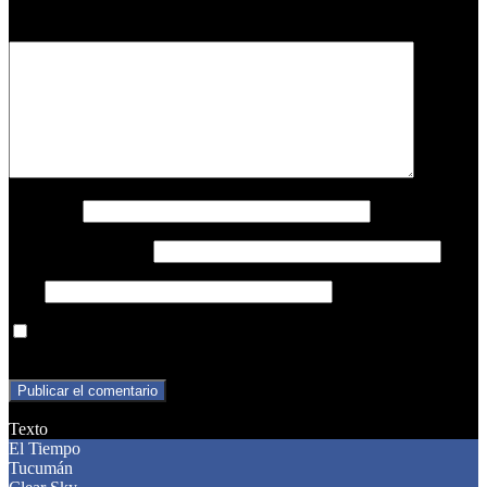
Comentario
*
Nombre
*
Correo electrónico
*
Web
Guarda mi nombre, correo electrónico y web en este navegador
para la próxima vez que comente.
Texto
El Tiempo
Tucumán