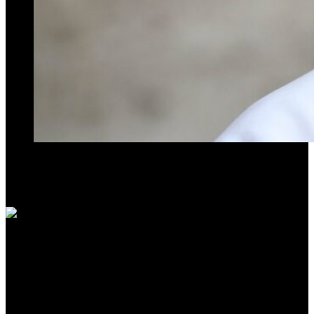
El extinto Sumo Pontífice no olvidó viejas traiciones pergeñadas
para esmerilar la influencia que proyectaba su figura. Los
kirchneristas y macristas a los que les dio vuelta la cara: Sergio
Massa, Aníbal Fernández y Marcos Peña.
En el programa Desde el Canil, emitido por Bravo TV, el
periodista Franco Lindner repasó una de las
facetas menos
conocidas del fallecido Papa Francisco: su capacidad para
perdonar —ampliamente reconocida— tenía también límites
claros.
«Abrazó a enemigos, pero no a todos», sostuvo Lindner, y
enumeró tres figuras de la política argentina con quienes el Pontífice
mantuvo un distanciamiento irreversible.