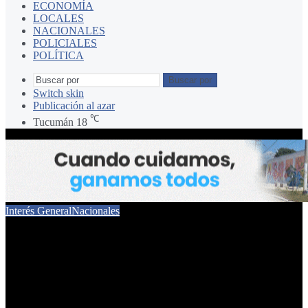
ECONOMÍA
LOCALES
NACIONALES
POLICIALES
POLÍTICA
Buscar por
Switch skin
Publicación al azar
℃
Tucumán
18
Interés General
Nacionales
Los políticos argentinos a
los que el Papa Francisco
jamás perdonó