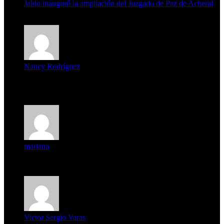
Jaldo inauguró la ampliación del Juzgado de Paz de Acheral
7 de agosto de 2026
Nancy Rodríguez
Deseo ser parte de este hermoso programa,con muchas
expectat...
mariana
mi unica pregunta es: el pueblo de famaillá a quien habrá vo...
Victor Sergio Varas