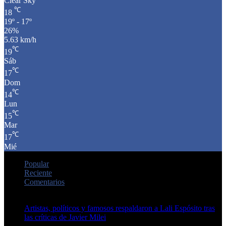
Clear Sky
℃
18
19º - 17º
26%
5.63 km/h
℃
19
Sáb
℃
17
Dom
℃
14
Lun
℃
15
Mar
℃
17
Mié
Popular
Reciente
Comentarios
Artistas, políticos y famosos respaldaron a Lali Espósito tras
las críticas de Javier Milei