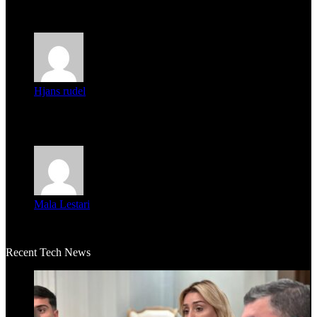
Parece que los jóvenes la tienen clara, la dirigencia caduca...
Hjans rudel
Averigüen además del guardia que murió (mejor dicho que él
m...
Mala Lestari
La historia de Salvador realmente toca el corazón. Es increí...
Recent Tech News