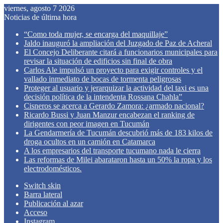
viernes, agosto 7 2026
Noticias de última hora
“Como toda mujer, se encarga del maquillaje”
Jaldo inauguró la ampliación del Juzgado de Paz de Acheral
El Concejo Deliberante citará a funcionarios municipales para
revisar la situación de edificios sin final de obra
Carlos Ale impulsó un proyecto para exigir controles y el
vallado inmediato de bocas de tormenta peligrosas
Proteger al usuario y jerarquizar la actividad del taxi es una
decisión política de la intendenta Rossana Chahla”
Cisneros se acerca a Gerardo Zamora: ¿armado nacional?
Ricardo Bussi y Juan Manzur encabezan el ranking de
dirigentes con peor imagen en Tucumán
La Gendarmería de Tucumán descubrió más de 183 kilos de
droga ocultos en un camión en Catamarca
A los empresarios del transporte tucumano nada le cierra
Las reformas de Milei abarataron hasta un 50% la ropa y los
electrodomésticos.
Switch skin
Barra lateral
Publicación al azar
Acceso
Instagram