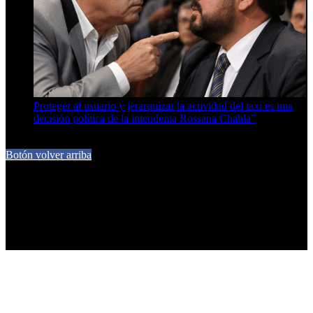
Proteger al usuario y jerarquizar la actividad del taxi es una
decisión política de la intendenta Rossana Chahla”
6 de agosto de 2026
Botón volver arriba