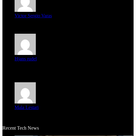
Victor Sergio Varas
Parece que los jóvenes la tienen clara, la dirigencia caduca...
Hjans rudel
Averigüen además del guardia que murió (mejor dicho que él
m...
Mala Lestari
La historia de Salvador realmente toca el corazón. Es increí...
Recent Tech News