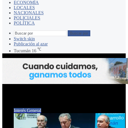
ECONOMÍA
LOCALES
NACIONALES
POLICIALES
POLÍTICA
Buscar por
Switch skin
Publicación al azar
℃
Tucumán
16
Pedro Omodeo
Interés General