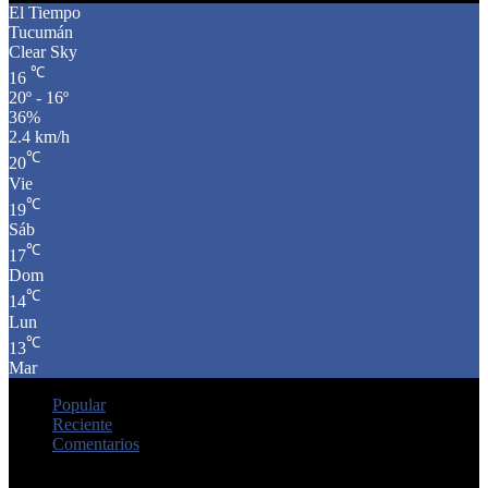
El Tiempo
Tucumán
Clear Sky
℃
16
20º - 16º
36%
2.4 km/h
℃
20
Vie
℃
19
Sáb
℃
17
Dom
℃
14
Lun
℃
13
Mar
Popular
Reciente
Comentarios