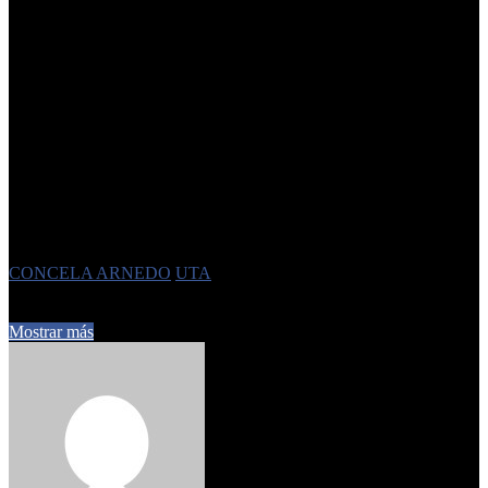
El concejal destacó la necesidad de apoyo del Concejo Deliberante
para que la intendenta
Rossana Chahla
pueda llevar a cabo estos
controles. Según Arnedo, las empresas no están cumpliendo con las
exigencias del Ejecutivo en cuanto a la presentación de
documentación necesaria para el funcionamiento del servicio.
«Desde el Concejo vamos a acompañar al Ejecutivo Municipal para
garantizar la transparencia de las empresas de transporte y el
bienestar de los usuarios. Por eso también estamos a favor de la
implementación de la tarjeta SUBE, para subsidiar el pasaje a
quienes más lo necesitan y utilizan con frecuencia el servicio»,
concluyó.
Etiquetas
CONCELA ARNEDO
UTA
23 de febrero de 2024
0
1.215
1 minuto de lectura
Mostrar más