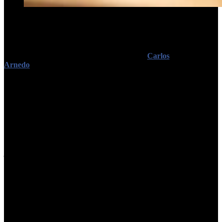
«El objetivo es hacer público el estado general de las empresas»,
sostuvo el concejal.
En medio de la creciente crisis que afecta al sector del transporte
público de pasajeros en Tucumán, el concejal
Carlos
Arnedo
presentó un proyecto de ordenanza que busca una
exhaustiva auditoría para todas las líneas de colectivo que operan en
la capital.
«Impulsamos desde el concejo una auditoría externa para las
diferentes líneas de colectivos que transitan nuestra ciudad. Hay
que auditar todo lo referente a logística, estados contables,
financieros y jurídicos, recursos humanos, técnicos y
administrativos, infraestructura y gestión ambiental», afirmó. Y
explicó que «el objetivo es transparentar y hacer público el estado
general en que se encuentran dichas empresas prestatarias del
servicio».
Arnedo también propone un enfoque colaborativo al sugerir que el
Ejecutivo municipal establezca convenios con universidades
públicas y privadas. Estas instituciones serían responsables de llevar
a cabo las auditorías. «De esta manera, podemos garantizar que los
controles se realicen de manera clara y transparente», añadió.