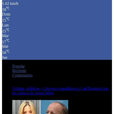
1.02 km/h
℃
18
Dom
℃
15
Lun
℃
15
Mar
℃
17
Mié
℃
18
Jue
Popular
Reciente
Comentarios
Artistas, políticos y famosos respaldaron a Lali Espósito tras
las críticas de Javier Milei
15 de febrero de 2024