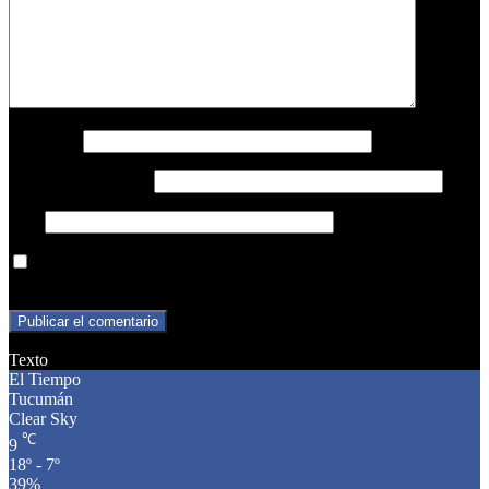
Nombre
*
Correo electrónico
*
Web
Guarda mi nombre, correo electrónico y web en este navegador
para la próxima vez que comente.
Texto
El Tiempo
Tucumán
Clear Sky
℃
9
18º - 7º
39%