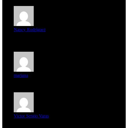
Nancy Rodríguez
Deseo ser parte de este hermoso programa,con muchas
expectat...
mariana
mi unica pregunta es: el pueblo de famaillá a quien habrá vo...
Victor Sergio Varas
Parece que los jóvenes la tienen clara, la dirigencia caduca...