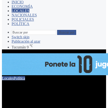
INICIO
ECONOMÍA
LOCALES
NACIONALES
POLICIALES
POLÍTICA
Buscar por
Switch skin
Publicación al azar
℃
Tucumán
9
Locales
Política
El concejal Arnedo pidió
una auditoría externa para