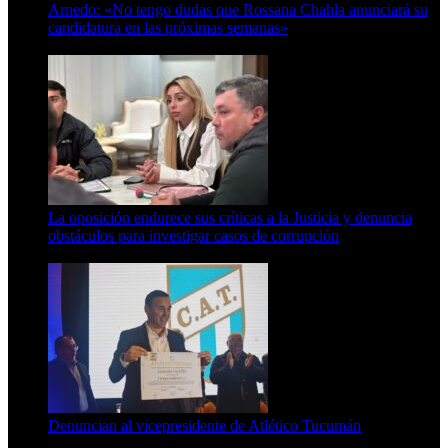
Arnedo: «No tengo dudas que Rossana Chahla anunciará su
candidatura en las próximas semanas»
8 de agosto de 2026
La oposición endurece sus críticas a la Justicia y denuncia
obstáculos para investigar casos de corrupción
7 de agosto de 2026
Denuncian al vicepresidente de Atlético Tucumán
7 de agosto de 2026