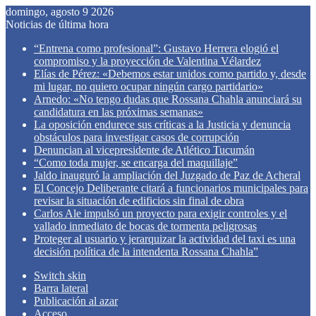
domingo, agosto 9 2026
Noticias de última hora
“Entrena como profesional”: Gustavo Herrera elogió el
compromiso y la proyección de Valentina Vélardez
Elías de Pérez: «Debemos estar unidos como partido y, desde
mi lugar, no quiero ocupar ningún cargo partidario»
Arnedo: «No tengo dudas que Rossana Chahla anunciará su
candidatura en las próximas semanas»
La oposición endurece sus críticas a la Justicia y denuncia
obstáculos para investigar casos de corrupción
Denuncian al vicepresidente de Atlético Tucumán
“Como toda mujer, se encarga del maquillaje”
Jaldo inauguró la ampliación del Juzgado de Paz de Acheral
El Concejo Deliberante citará a funcionarios municipales para
revisar la situación de edificios sin final de obra
Carlos Ale impulsó un proyecto para exigir controles y el
vallado inmediato de bocas de tormenta peligrosas
Proteger al usuario y jerarquizar la actividad del taxi es una
decisión política de la intendenta Rossana Chahla”
Switch skin
Barra lateral
Publicación al azar
Acceso