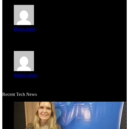
Hjans rudel
Averigüen además del guardia que murió (mejor dicho que él
m...
Mala Lestari
La historia de Salvador realmente toca el corazón. Es increí...
Recent Tech News