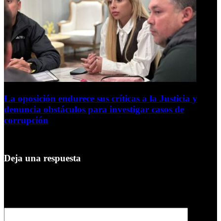
La oposición endurece sus críticas a la Justicia y
denuncia obstáculos para investigar casos de
corrupción
7 de agosto de 2026
Deja una respuesta
Tu dirección de correo electrónico no será publicada.
Los campos
obligatorios están marcados con
*
Comentario
*